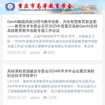
T
o
g
GenAI赋能高校治理与教学创新，共绘智慧教育新蓝图
g
——教育技术专委会召开2025年度重庆高校GenAI支持
l
高校教育教学创新专题工作会议
e
2025年2月18日，正值中国传统节气“雨水”时节，万物复苏之
n
际，“2025年度重庆市高等学校生成式AI支持高校教育教学创新
a
专题工作会”在重庆汇聚教学设备有限公司成功举办。本次研讨
v
会由重庆市高等教育学会教育技术专业委员会主办，重庆汇聚
2025-02-20
admin
652
i
教学设备有限公司与重庆迪灿...
g
a
t
高校课程资源建设专委会2024年学术年会在重庆海联
i
职业技术学院举行
o
1月13日，重庆市高等教育学会高校课程资源建设专业委员会
n
2024年学术年会在重庆海联职业技术学院举行，年会主题为人
工智能赋能教育高质量发展”，助力重庆高校教育数字化转型，
助力数字技术与高等院校课堂教学深度融合。市教委教材和语
2025-01-15
admin
1158
言文字管理处处长邱小红、高等教育处李...