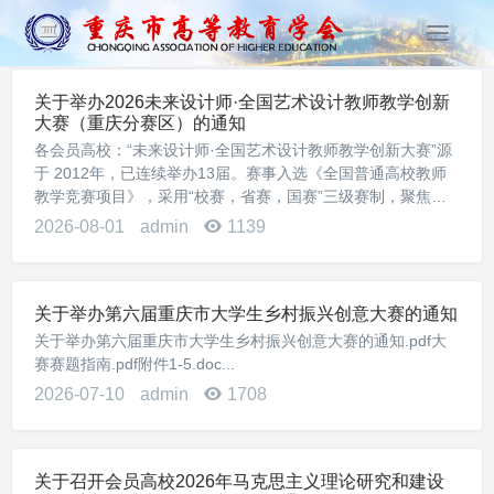
T
o
g
关于举办2026未来设计师·全国艺术设计教师教学创新
g
大赛（重庆分赛区）的通知
l
各会员高校：“未来设计师·全国艺术设计教师教学创新大赛”源
e
于 2012年，已连续举办13届。赛事入选《全国普通高校教师
n
教学竞赛项目》，采用“校赛，省赛，国赛”三级赛制，聚焦艺
a
术设计学科教师教学创新，打造艺术设计学科权威、公正、领
2026-08-01
admin
1139
v
先的教师教学创新赛事。为进一步推...
i
g
a
关于举办第六届重庆市大学生乡村振兴创意大赛的通知
t
关于举办第六届重庆市大学生乡村振兴创意大赛的通知.pdf大
i
赛赛题指南.pdf附件1-5.doc...
o
2026-07-10
admin
1708
n
关于召开会员高校2026年马克思主义理论研究和建设