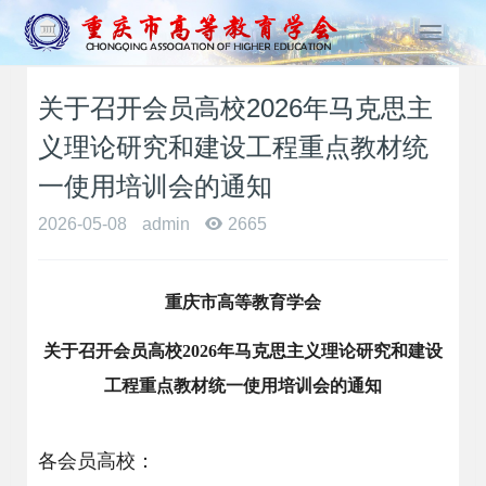
T
o
g
关于召开会员高校2026年马克思主
g
l
义理论研究和建设工程重点教材统
e
n
一使用培训会的通知
a
2026-05-08
admin
2665
v
i
g
a
重庆市高等教育学会
t
i
关于召开会员高校2026年马克思主义理论研究和建设
o
工程重点教材统一使用培训会的通知
n
各会员
高校
：