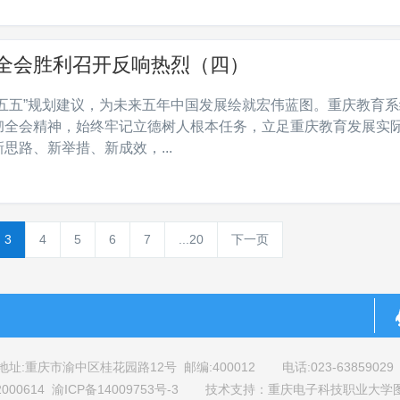
全会胜利召开反响热烈（四）
五五”规划建议，为未来五年中国发展绘就宏伟蓝图。重庆教育系
彻全会精神，始终牢记立德树人根本任务，立足重庆教育发展实
路、新举措、新成效，...
3
4
5
6
7
...20
下一页
地址:重庆市渝中区桂花园路12号 邮编:400012
电话:023-63859029 
00614 渝ICP备14009753号-3
技术支持：重庆电子科技职业大学