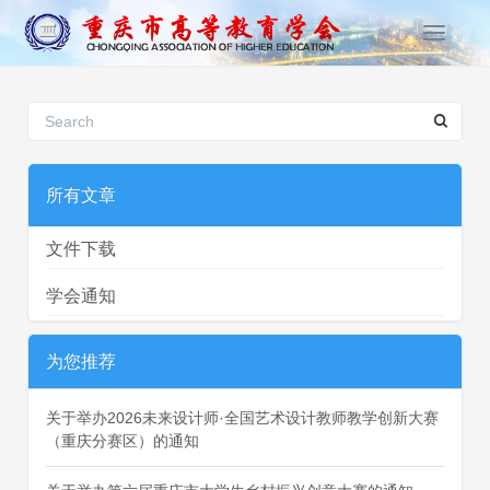
T
o
g
g
l
e
n
所有文章
a
v
文件下载
i
g
学会通知
a
t
i
为您推荐
o
n
关于举办2026未来设计师·全国艺术设计教师教学创新大赛
（重庆分赛区）的通知