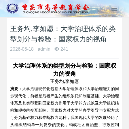
T
o
g
王务均,李如愿：大学治理体系的类
g
l
型划分与检验：国家权力的视角
e
n
2026-05-18
admin
241
a
v
大学治理体系的类型划分与检验：国家权
i
g
力的视角
a
王务均,李如愿
t
摘要：
大学治理现代化包括大学治理体系和大学治理能力的同
i
步现代化，前者是后者产生的组织依托和制度基础。大学治理
o
体系及其类型受到国家权力作用于大学的方式以及大学组织结
n
构和规模的交互影响。国家权力对大学的办学引导与支配方式
可分为基础权力和专断权力两种，我国现代大学的发展经历了
从组织结构单一到复杂的变化，构成社团自治型、行政控制