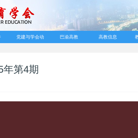
件
党建与学会动
巴渝高教
高教信息
态
5年第4期