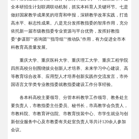
全本研招生计划联调联动机制，抓实本科育人关键环节。七是
做好国家教学成果奖的培育和申报，深耕教学改革实践，打造
高水平、标志性成果。八是充分发挥教指委的智库作用，充分
依托新一届市级教指委专业资源与平台优势，发挥好教指
委
“
参谋部
”“
咨询团
”“
指导组
”“
推动队
”
作用，有力促进全市本
科教育高质量发展。
重庆大学、重庆医科大学、重庆理工大学、重庆工程学院
四所高校分别围绕拔尖创新人才培养、未来学习中心建设、高
等教育综合改革、应用型人才培养创新实践作交流发言，市外
国语言文学类专业教指委就教指委建设工作分享经验。
各本科高校主要领导、分管本科教学工作领导、教务处主
要负责人，市教指委主任委员、秘书长，市高教学会负责人，
市教科院、市教育评估院、市教育技装中心、市学生就业与创
新创业服务中心及市教委有关处室负责人等共计
120
余人参加
会议。