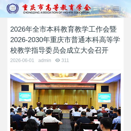
T
o
g
2026年全市本科教育教学工作会暨
g
l
2026-2030年重庆市普通本科高等学
e
n
校教学指导委员会成立大会召开
a
2026-06-01
admin
311
v
i
g
a
t
i
o
n