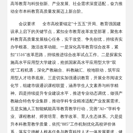
高等教育与科技创新、产业发展、社会需求深度适配，奋力推
动全市本科教育高质量发展迈上新台阶。
会议要求
全市高校要锚定
“
十五五
”
开局、教育强国建
设承上启下的关键节点，紧扣全市教育改革攻坚部署，聚焦本
科教育高质量发展核心任务，实干攻坚、争先创优，持续夯实
办学根基、激活改革动能。一是深化高等教育综合改革，紧
扣
“1516”
改革思路，持续推进综合改革试点工作。二是探索实
施高水平应用型大学建设，抢抓国家高水平应用型大学
“
双
优
”
工程机遇，深化产教融合、科教融汇、校地联动，筑牢应
用型人才培养底座。三是切实加强通识教育，开展全市阅读文
化节，组建市级通识课程联盟，涵养学生人文素养与科学精
神。四是持续提升专业建设水平，推进专业动态调优，做强产
教融合特色专业集群，推动学科专业精准适配产业发展需求。
五是实施人工智能赋能高等教育教学行动，完善
“AI+”
学科专
业、课程教材、师资培育、教学改革、育人生态体系。六是提
升本科教育教学质量，依托
“885”
工作机制优化高校评价体
系，落实立德树人根本任务与教育科技人才一体发展要求，健