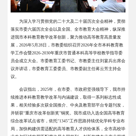
为深入学习贯彻党的二十大及二十届历次全会精神，贯彻
落实市委六届历次全会以及全国、全市教育大会精神，纵深推
进我市本科教育教学改革创新，聚力推动高等教育高质量发
展，
2026
年
5
月
28
日，市教委组织召开
2026
年全市本科教育教
学工作会暨
2026-2030
年重庆市普通本科高等学校教学指导委
员会成立大会。市委教育工委书记、市教委主任刘宴兵出席会
议并讲话，市委教育工委委员、市教委副主任蒋云芳主持会
议。
会议指出
，
2025
年，在市委、市政府坚强领导下，我市持
续推进本科教育教学改革与内涵建设，取得一系列标志性成
果，相关经验多次获全国推介、中央及教育部平台专题刊发，
并斩获
“
重庆市改革创新奖
”
铜奖。我市成功入选全国高等教育
综合改革试点省市，依托
“1345”
工作思路持续优化学科专业布
局，加快构建供需适配的高等教育人才供给体系，全市高校毕