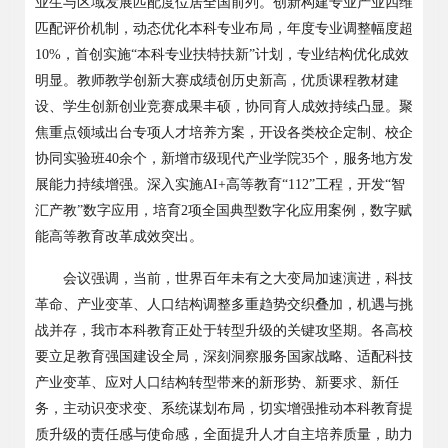
业生与区域发展匹配度位居全国前列。创新构建专业产业四维
匹配评价机制，动态优化本科专业布局，年度专业调整幅度超
10%
，首创实施
“
本科专业扶特扶新
”
计划，专业结构优化成效
明显。教师教学创新大赛成绩创历史新高，优质课程教材建
设、学生创新创业竞赛成果丰硕，协同育人成效持续凸显。聚
焦重点领域出台专项人才培养方案，开设各类校企定制、校企
协同实验班
40
余个，新增市级现代产业学院
35
个，服务地方发
展能力持续增强。深入实施
AI+
高等教育
“112”
工程，开发
“
智
汇产教
”
数字应用，培育
2
项全国典型数字化应用案例，数字赋
能高等教育改革成效突出。
会议强调
，
当前，世界百年未有之大变局加速演进，科技
革命、产业变革、人口结构调整多重趋势交织叠加，机遇与挑
战并存，我市本科教育正处于转型升级的关键攻坚期。各高校
要立足教育强国建设全局，深刻洞察服务国家战略、适配科技
产业变革、应对人口结构转型带来的新形势、新要求、新任
务，主动识变求变、系统谋划布局，切实增强推动本科教育提
质升级的责任感与使命感，全面提升人才自主培养质量，助力