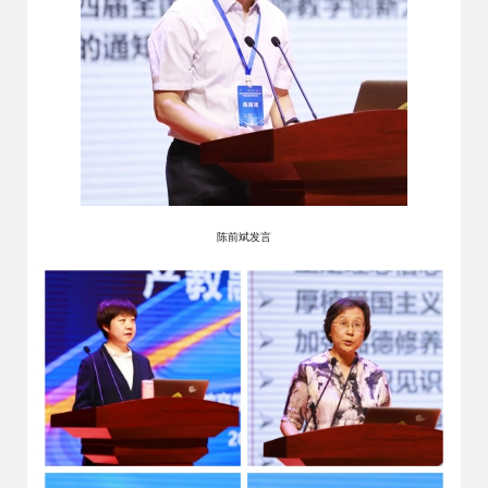
陈前斌发言