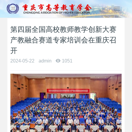
T
o
g
第四届全国高校教师教学创新大赛
g
l
产教融合赛道专家培训会在重庆召
e
n
开
a
2024-05-22
admin
1051
v
i
g
a
t
i
o
n