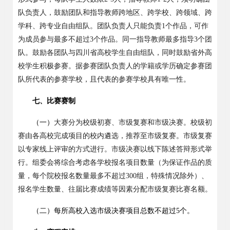
队负责人，鼓励团队和指导教师跨地区、跨学校、跨领域、跨
学科、跨专业自由组队。
团队负责人只能负责
1
个作品，可作
为成员参与最多不超过
3
个作品。同一指导教师最多指导
3
个团
队。
鼓励各团队与四川省高校学生自由组队，同时鼓励省外高
校学生积极参赛。据参赛团队负责人的学籍或学历确定参赛团
队所代表的参赛学校，且代表的参赛学校具有唯一性。
七、比赛赛制
（一）
大赛分为校级初赛、市级复赛和市级决赛。校级初
赛由各高校完成项目的校内遴选，推荐至市级复赛。市级复赛
以专家线上评审的方式进行。市级决赛以线下陈述答辩形式举
行。组委会将综合考虑各学校报名项目数量
（为保证作品的质
量，每个院校报名数量最多不超过
300
组，特殊情况除外
）
、
报名学生数量、往届比赛成绩等因素分配市级复赛比赛名额。
（二）每所高校入选市级决赛项目总数不超过
5
个。