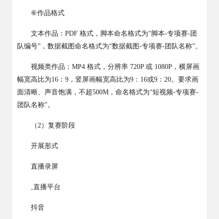
⑥
作品格式
文本作品：
PDF
格式，
脚本
命名格式为
“
脚本
-
专项赛
-
团
队编号
”
，数据截图命名格式为
“
数据截图
-
专项赛
-
团队名称
”
。
视频类作品：
MP4
格式，分辨率
720P
或
1080P
，横屏画
幅宽高比为
16
：
9
，竖屏画幅宽高比为
9
：
16
或
9
：
20
。要求画
面清晰、声音饱满，不超
500M
，命名格式为
“
短视频
-
专项赛
-
团队名称
”
。
（
2
）复赛阶段
开展形式
直播录屏
‚
直播平台
抖音