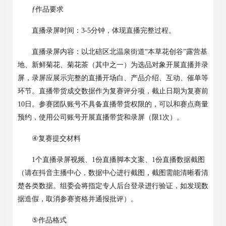
ƒ
作品要求
直播录屏时间：
3-5
分钟，体现直播完整过程。
直播录屏内容：以北碚区北温泉街道
“
本草花创谷
”
露营基
地、新鲜菊花、菊花茶（其中之一）为选品对象开展直播并录
屏，录屏应展示完整的直播开场白、产品介绍、互动、催单等
环节。直播带货成交数据作为复赛评分项，截止日期为复赛前
10
日。参赛团队账号不具备直播带货权限的，可以和赛点商量
预约，使用公司账号开展直播带货和录屏（限
1
次）。
④
复
赛提交材料
1
个直播录屏视频、
1
份直播脚本文案、
1
份直播数据截图
（请在抖音主播中心，数据中心进行截图，截图需能清晰看清
楚各类数据。组委会将指定专人后台登录进行验证，如发现数
据造假，取消参赛资格并通报批评）。
⑤
作品格式