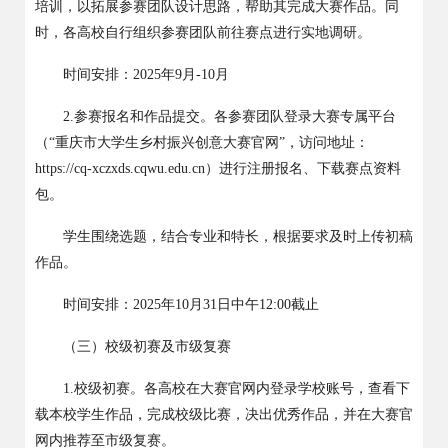
培训，以拓展参赛团队设计思路，帮助其完成大赛作品。同
时，各高校自行组织参赛团队前往赛点进行实地调研。
时间安排：
2025
年
9
月
-10
月
2.
参赛报名和作品提交。各参赛团队登录大赛专属平台
（
“
重庆市大学生乡村振兴创意大赛官网
”
，访问地址：
https://cq-xczxds.cqwu.edu.cn
）进行注册报名、下载赛点资料
包。
学生围绕选题，结合专业和特长，根据要求及时上传初稿
作品。
时间安排：
2025
年
10
月
31
日中午
12:00
截止
（三）校级初赛及市级复赛
1.
校级初赛。各高校在大赛官网内登录学校账号，查看下
载本校学生作品，完成校级比赛，决出优秀作品，并在大赛官
网内推荐至市级复赛。