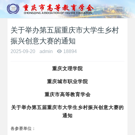
T
o
g
关于举办第五届重庆市大学生乡村
g
l
振兴创意大赛的通知
e
n
2025-09-20
admin
18894
a
v
重庆文理学院
i
g
重庆城市职业学院
a
t
重庆市高等教育学会
i
o
关于举办第
五
届重庆市大学生乡村振兴创意大赛的
n
通知
各参赛单位：