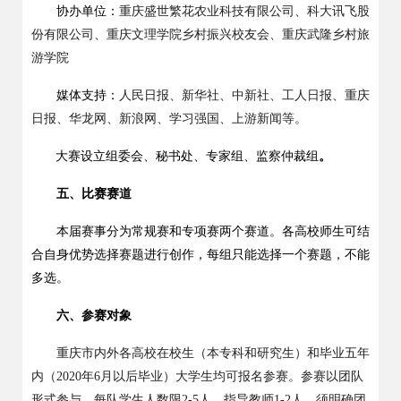
协办单位：
重庆盛世繁花农业科技有限公司
、
科大讯飞股
份有限公司
、
重庆文理学院乡村振兴校友会、重庆武隆乡村旅
游学院
媒体支持：
人民日报、新华社、中新社、工人日报、重庆
日报、华龙网、新浪网、学习强国、上游新闻等。
大赛设立组委会、秘书处、
专家组
、监察仲裁组
。
五、比赛赛道
本届赛事分为
常规赛
和
专项赛两
个赛道。各高校师生
可
结
合自身优势选择赛题进行创作，每组只能选择一个赛题，不能
多选。
六、参赛对象
重庆市内外各高校在校生（本专科和研究生）和毕业五年
内（
2020
年
6
月以后毕业）大学生均可报名参赛。参赛以团队
形式参与，每队学生人数限
2-5
人，指导教师
1-2
人，须明确团