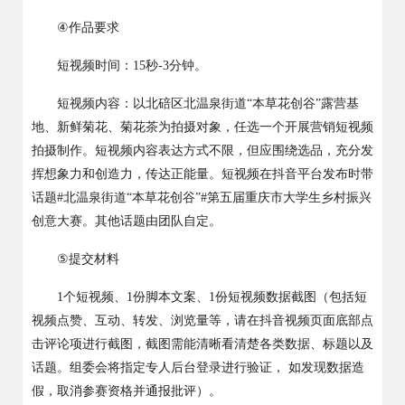
④
作品要求
短视频时间：
15
秒
-3
分钟。
短视频内容：以北碚区北温泉街道
“
本草花创谷
”
露营基
地、新鲜菊花、菊花茶为拍摄对象，任选一个开展营销短视频
拍摄制作。短视频内容表达方式不限，但应围绕选品，充分发
挥想象力和创造力，传达正能量。短视频在抖音平台发布时带
话题
#
北温泉街道
“
本草花创谷
”#
第五届重庆市大学生乡村振兴
创意大赛。其他话题由团队自定。
⑤
提交材料
1
个短视频、
1
份脚本文案、
1
份短视频数据截图（包括短
视频点赞、互动、转发、浏览量等，请在抖音视频页面底部点
击评论项进行截图，截图需能清晰看清楚各类数据、标题以及
话题。组委会将指定专人后台登录进行验证，
如发现数据造
假，取消参赛资格并通报批评）。