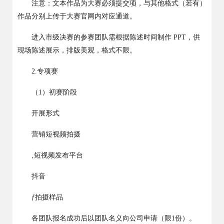
注意：
文本
作品为大赛必须提交项，与其他格式（若有）
作品分别上传于大赛官网内对应通道。
进入市级决赛的参赛团队需根据陈述时间制作
PPT
，供
现场陈述展示，排版美观，格式不限。
2.
专项赛
（
1
）
初赛阶段
开展形式
营销短视频拍摄
‚
短视频发布平台
抖音
ƒ
拍摄样品
各团队报名成功后以团队名义向公司申请（限
1
份）。