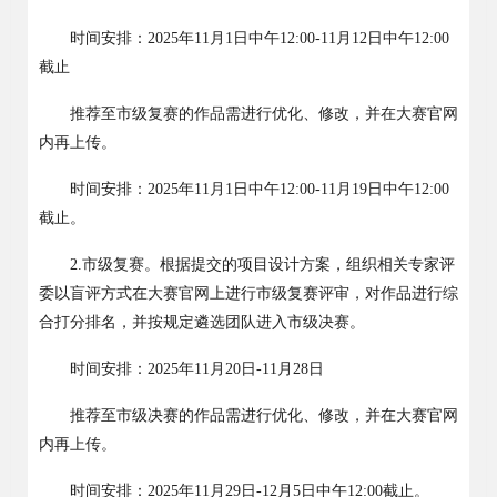
时间安排：
2025
年
11
月
1
日中午
12:00-11
月
12
日中午
12:00
截止
推荐至市级复赛的作品需进行优化、修改，并在大赛官网
内再上传。
时间安排：
2025
年
11
月
1
日中午
12:00-11
月
19
日中午
12:00
截止。
2.
市级复赛。根据提交的项目设计方案，组织相关专家评
委以盲评方式在大赛官网上进行市级复赛评审，对作品进行综
合打分排名，并按规定遴选团队进入市级决赛。
时间安排：
2025
年
11
月
20
日
-11
月
28
日
推荐至市级决赛的作品需进行优化、修改，并在大赛官网
内再上传。
时间安排：
2025
年
11
月
29
日
-12
月
5
日中午
12:00
截止。