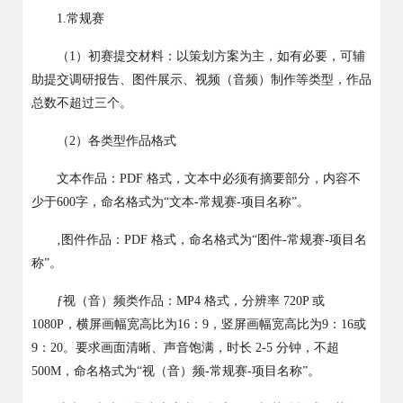
1.
常规赛
（
1
）
初赛提交材料：
以策划方案为主，如有必要，可辅
助提交
调研报告、图件展示、视频（音频）制作等类型，作品
总数不超过三个。
（
2
）
各类型作品格式
文本作品：
PDF
格式，
文本中必须有摘要部分
，
内容不
少于
600
字，
命名格式为
“
文本
-
常规赛
-
项目名称
”
。
‚
图件作品：
PDF
格式，命名格式为
“
图件
-
常规赛
-
项目名
称
”
。
ƒ
视（音）频类作品：
MP4
格式，分辨率
720P
或
1080P
，横屏画幅宽高比为
16
：
9
，竖屏画幅宽高比为
9
：
16
或
9
：
20
。要求画面清晰、声音饱满，时长
2-5
分钟，不超
500M
，命名格式为
“
视（音）频
-
常规赛
-
项目名称
”
。