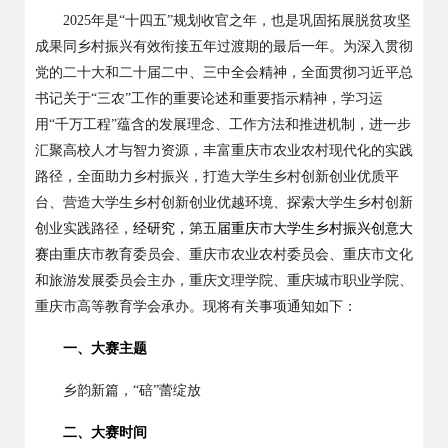
2025
年是
“
十四五
”
规划收官之年，也是巩固拓展脱贫攻坚
成果同乡村振兴有效衔接五年过渡期的最后一年。为深入贯彻
党的二十大和二十届二中、三中全会精神，全面贯彻习近平总
书记关于
“
三农
”
工作的重要论述和重要指示精神，学习运
用
“
千万工程
”
蕴含的发展理念、工作方法和推进机制，进一步
汇聚高校人才与智力资源，丰富重庆市农业农村现代化的实践
路径，全面助力乡村振兴，打造大学生乡村创新创业优质平
台、营造大学生乡村创新创业优越环境、探索大学生乡村创新
创业实践路径，
经研究，
第
五
届重庆市大学生乡村振兴创意大
赛
由重庆市教育委员会、重庆市农业农村委员会、重庆市文化
和旅游发展委员会主办，重庆文理学院、重庆城市职业学院、
重庆市高等教育学会承办
。
现将有关事项通知如下：
一、大赛主题
乡韵新篇
，
“
碚
”
蕾绽放
二、大赛时间