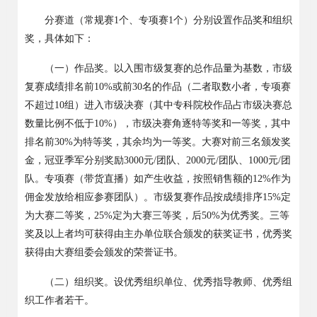
分赛道（常规赛
1
个、专项赛
1
个）分别设置作品奖和组织
奖，具体如下
：
（一）作品奖。以入围市级复赛的总作品量为基数，市级
复赛成绩排名前
10%
或前
30
名的作品（二者取数小者
，专项赛
不超过
10
组
）进入市级决赛（其中专科院校作品占市级决赛总
数量比例不低于
10%
），市级决赛角逐特等奖和一等奖，其中
排名前
30%
为特等奖，其余均为一等奖。大赛对前三名颁发奖
金，冠亚季军分别奖励
3000
元
/
团队、
2000
元
/
团队、
1000
元
/
团
队
。专项赛（带货直播）如产生收益，按照销售额的
12%
作为
佣金发放给相应参赛团队）
。市级复赛作品按成绩排序
15%
定
为大赛二等奖，
25%
定为大赛三等奖，后
50%
为优秀奖。三等
奖及以上者均可获得由主办单位联合颁发的获奖证书，优秀奖
获得由大赛组委会颁发的荣誉证书。
（二）组织奖。设优秀组织单位、优秀指导教师、优秀组
织工作者若干。