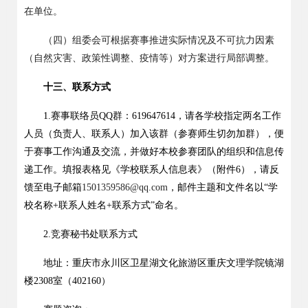
在单位。
（四）组委会可根据赛事推进实际情况及不可抗力因素
（自然灾害、政策性调整、疫情等）对方案进行局部调整。
十三、联系方式
1.
赛事联络员
QQ
群：
619647614
，请各学校指定两名工作
人员（负责人、联系人）加入该群（参赛师生切勿加群），便
于赛事工作沟通及交流，并做好本校参赛团队的组织和信息传
递工作。填报表格见《学校联系人信息表》（附件
6
）
，
请反
馈至电子邮箱
1501359586@qq.com
，邮件主题和文件名以
“
学
校名称
+
联系人姓名
+
联系方式
”
命名。
2.
竞赛秘书处联系方式
地址：重庆市永川区卫星湖文化旅游区重庆文理学院镜湖
楼
2308
室（
402160
）