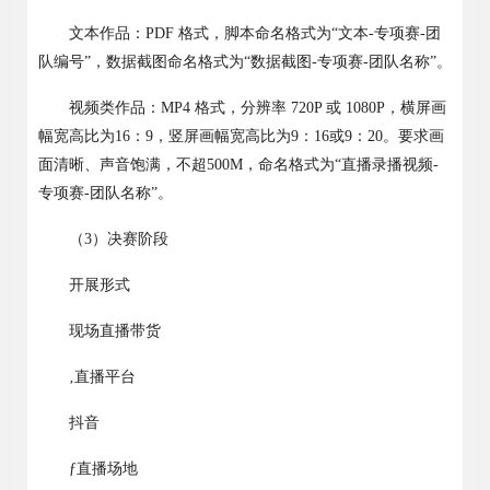
文本作品：
PDF
格式，
脚本
命名格式为
“
文本
-
专项赛
-
团
队编号
”
，数据截图命名格式为
“
数据截图
-
专项赛
-
团队名称
”
。
视频类作品：
MP4
格式，分辨率
720P
或
1080P
，横屏画
幅宽高比为
16
：
9
，竖屏画幅宽高比为
9
：
16
或
9
：
20
。要求画
面清晰、声音饱满，不超
500M
，命名格式为
“
直播录播视频
-
专项赛
-
团队名称
”
。
（
3
）决赛阶段
开展形式
现场直播带货
‚
直播平台
抖音
ƒ
直播场地