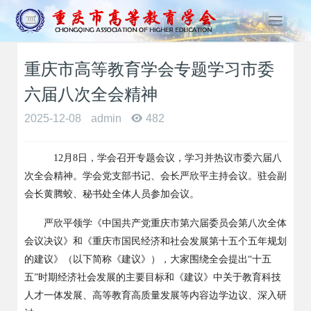
T
o
g
重庆市高等教育学会专题学习市委
g
l
六届八次全会精神
e
n
2025-12-08
admin
482
a
v
12月8日，学会召开专题会议，学习并热议市委六届八
i
g
次全会精神。学会党支部书记、会长严欣平主持会议。驻会副
a
会长黄腾蛟、秘书处全体人员参加会议。
t
i
严欣平领学《中国共产党重庆市第六届委员会第八次全体
o
会议决议》和《重庆市国民经济和社会发展第十五个五年规划
n
的建议》（以下简称《建议》），大家围绕全会提出
“十五
五”时期经济社会发展的主要目标和《建议》中关于教育科技
人才一体发展、高等教育高质量发展等内容边学边议、深入研