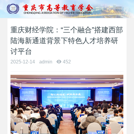
T
o
g
重庆财经学院：“三个融合”搭建西部
g
l
陆海新通道背景下特色人才培养研
e
n
讨平台
a
2025-12-14
admin
452
v
i
g
a
t
i
o
n