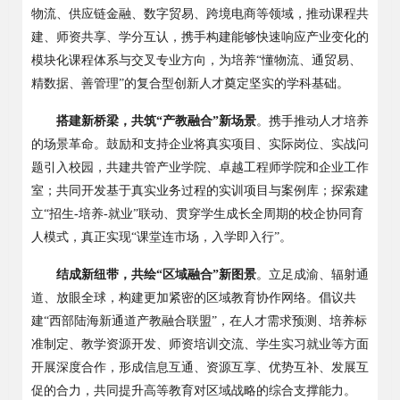
物流、供应链金融、数字贸易、
跨境电商
等领域，推动课程共
建、师资共享、学分互认，携手构建能够快速响应产业变化的
模块化课程体系与交叉专业方向，为培养
“懂物流、通
贸易
、
精数据、善管理
”的复合型
创新
人才奠定坚实的学科基础。
搭建新
桥梁，共筑
“产教融合”新场景
。携手推动人才培养
的场景革命。鼓励和支持企业将真实项目、实际岗位、实战问
题引入校园，共建共管产业学院、
卓越
工程师学院和企业工作
室；共同开发基于真实业务过程的实训项目与案例库；探索建
立
“招生-培养-就业”联动、贯穿学生成长全周期的校企协同育
人模式，真正实现“课堂连市场，入学即入行”。
结成新
纽带，共绘
“区域融合”新图景
。立足成渝、辐射通
道、放眼全球，构建更加紧密的区域教育协作网络。倡议共
建
“西部陆海新通道产教融合联盟”，在人才需求预测、培养标
准制定、教学资源开发、师资培训交流、学生实习就业等方面
开展深度合作，形成信息互通、资源互享、优势互补、发展互
促的合力，共同提升高等教育对区域战略的综合支撑能力。