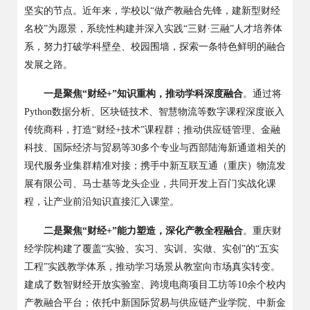
坚实的节点。近年来，学校以
“做产教融合先锋，建新型财经
名校
”为愿景，系统性构建并深入实践“三财·三融”人才培养体
系，努力打破学科壁垒、校园围墙，探索一条特色鲜明的融合
发展之路。
一是聚焦
“财经+”知识重构，推动学科深度融合
。通过将
Python数据分析、区块链技术、
智慧
物流等数字课程深度嵌入
传统商科，打造
“财经+技术”课程群；推动供应链管理、金融
科技、国际
经济与贸易
等
3
0多
个专业与
西部
陆海新通道相关的
现代服务业集群精准对接；携手中新互联互通
（重庆）
物流
发
展有限
公司、马士基等龙头企业，共同开发
上百
门实战化课
程，让产业前沿知识直接汇入课堂。
二是聚焦
“财经+”能力塑造，深化产教全程融合
。
重庆财
经学院
构建了覆盖
“实验、
实习、
实训、
实做、实创
”的“五实
工程”实践教学体系，推动学习场景从教室向市场真实转变。
建成了数智财经开放实验室、跨境电商项目工坊等10余个校内
产教融合平台；依托中新国际贸易与供应链
产业学院
、中新金