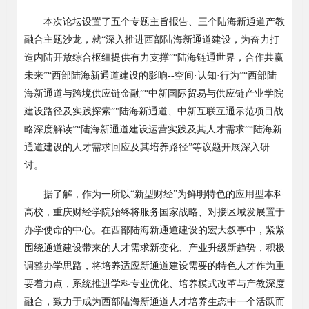
本次论坛设置了五个专题主旨报告、三个陆海新通道产教
融合主题沙龙，就
“深入推进西部陆海新通道建设，为奋力打
造内陆开放综合枢纽提供有力支撑”“陆海链通世界，合作共赢
未来”“西部陆海新通道建设的影响--空间·认知·行为”“西部陆
海新通道与跨境供应链金融”“中新国际贸易与供应链产业学院
建设路径及实践探索”"陆海新通道、中新互联互通示范项目战
略深度解读”“陆海新通道建设运营实践及其人才需求”“陆海新
通道建设的人才需求回应及其培养路径”等议题开展深入研
讨。
据了解，
作为一所以
“新
型
财经
”为鲜明特色的应用型本科
高校，
重庆财经学院
始终将服务国家战略、对接区域发展置于
办学使命的中心。在西部陆海新通道建设的宏大叙事中，紧紧
围绕通道建设带来的人才需求新变化、产业升级新趋势，积极
调整办学思路，将培养适应新通道建设需要的特色人才作为重
要着力点，系统推进学科专业优化、培养模式改革与产教深度
融合，致力于成为
西部
陆海新通道人才培养生态中一个活跃而