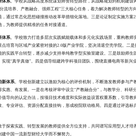
新体系
。学校从战略高度系统谋划师资转型路径
，
从战略规划到机制建设
“分流培养、产教融合、强师工程”三大核心任务，着力解决教师转型的方
题，
通过常态化思想碰撞推动改革举措细化落地。三是
论证
制定实施方案
2
池，为教师提供精准的任务对接通道
。
新体系
。学校
致力
打造多层次实践赋能载体
和
多元化实践场景
，重构
教师
重点培育与区域产业紧密对接的
2.0版产业学院，坚决清退空壳学院。二是
能的实践平台转型，
逐步减少
支持单纯教学型实验室建设。三是鼓励师生
，实现
“真学真做”。四是倡导组建跨学科项目团队，围绕直播电商等新兴
励新体系
。学校创新建立以激励为核心的评价机制
，不断
激发教师
参与产
得实惠、有发展。
一是在考核评审中设立
“产教融合分”，与教学分、科研
价值导向的认定办法，按项目技术难度和实际效益设置权重系数，引导教
效、专业评估、资源分配直接挂钩，形成校院联动格局。四是通过评选标
敢于探索实践
、转型发展
的教师提供全方位支持，共同谱写应用型人才培
创建中国一流新型财经大学而不懈努力
。