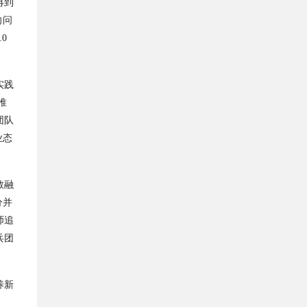
再到
向问
.0
实践
推
团队
业态
教融
分并
师追
兵团
养新