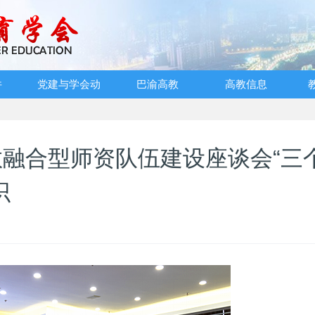
件
党建与学会动
巴渝高教
高教信息
态
融合型师资队伍建设座谈会“三
识