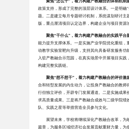
聚焦
“怎么干”，着力构建产教融合的
体制机制
政策支持，形成了完整的顶层设计体系
。一是明确
题。二是建立每月专题研讨机制，
系统谋划研讨主
版，重点厘清项目认定边界，构建企业与项目资源
聚焦
“干什么”，着力构建产教融合的实践平台
能力提升支撑体系
。一是实施产业学院优化重组，
动教学实验室靶向升级，支持其向具备研发服务功
入驻
产教融合示范
园，在真实场景中开展项目实践
构建完整实践链。
聚焦
“想不想干”，着力构建产教融合的评价激
合和转型发展的
内生动力，让投身产教融合的教师
行但独立评价，开辟专门发展通道。二是实施成果
求高质量成果。三是将产教融合成效与二级学院绩
队、实践之星等举措营造全员参与文化。
展望未来，学校将继续深化产教融合改革，为
篇章，为服务区域经济社会发展贡献重财力量
，为